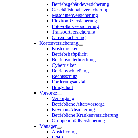
Betriebsgebäudeversicherung
Geschäftsinhaltsversicherung
Maschinenversicherung
Elektronikversicherung
Fotovoltaikversicherung
Transportversicherung
Glasversicherung
Kostenversicherung
Kostenrisiken
Betriebshaftpflicht
Betriebsunterbrechung
Cyberrisiken
Betriebsschließung
Rechtsschutz
Forderungsausfall
Bürgschaft
Vorsorge
Versorgung
Betriebliche Altersvorsorge
Keyman-Absicherung
Betriebliche Krankenversicherung
Gruppenunfallversicherung
Manager
Absicherung
D&O