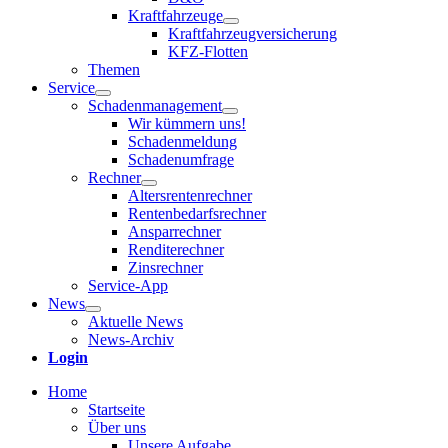
Kraftfahrzeuge
Kraftfahrzeugversicherung
KFZ-Flotten
Themen
Service
Schadenmanagement
Wir kümmern uns!
Schadenmeldung
Schadenumfrage
Rechner
Altersrentenrechner
Rentenbedarfsrechner
Ansparrechner
Renditerechner
Zinsrechner
Service-App
News
Aktuelle News
News-Archiv
Login
Home
Startseite
Über uns
Unsere Aufgabe